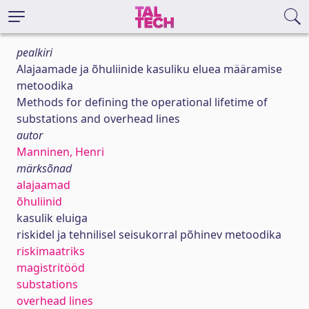
pealkiri
Alajaamade ja õhuliinide kasuliku eluea määramise
metoodika
Methods for defining the operational lifetime of
substations and overhead lines
autor
Manninen, Henri
märksõnad
alajaamad
õhuliinid
kasulik eluiga
riskidel ja tehnilisel seisukorral põhinev metoodika
riskimaatriks
magistritööd
substations
overhead lines