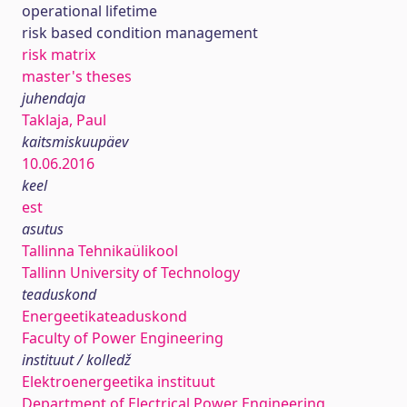
operational lifetime
risk based condition management
risk matrix
master's theses
juhendaja
Taklaja, Paul
kaitsmiskuupäev
10.06.2016
keel
est
asutus
Tallinna Tehnikaülikool
Tallinn University of Technology
teaduskond
Energeetikateaduskond
Faculty of Power Engineering
instituut / kolledž
Elektroenergeetika instituut
Department of Electrical Power Engineering