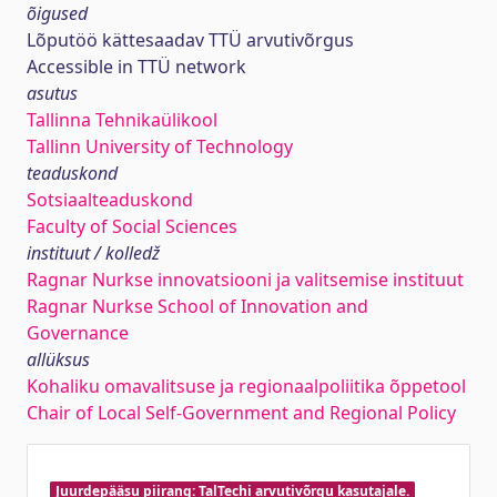
õigused
Lõputöö kättesaadav TTÜ arvutivõrgus
Accessible in TTÜ network
asutus
Tallinna Tehnikaülikool
Tallinn University of Technology
teaduskond
Sotsiaalteaduskond
Faculty of Social Sciences
instituut / kolledž
Ragnar Nurkse innovatsiooni ja valitsemise instituut
Ragnar Nurkse School of Innovation and
Governance
allüksus
Kohaliku omavalitsuse ja regionaalpoliitika õppetool
Chair of Local Self-Government and Regional Policy
Juurdepääsu piirang: TalTechi arvutivõrgu kasutajale.