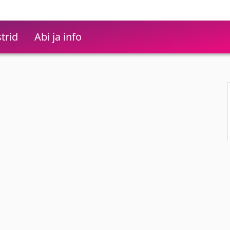
trid
Abi ja info