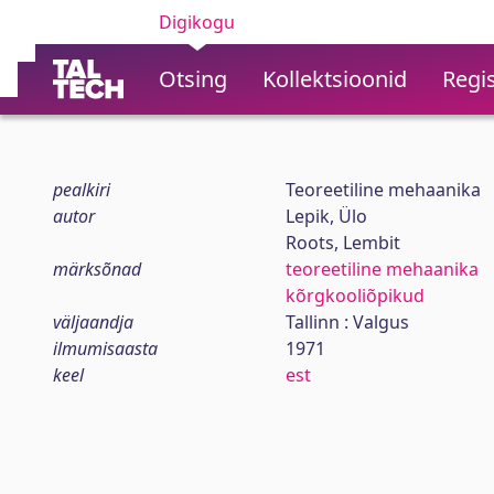
Digikogu
Otsing
Kollektsioonid
Regis
pealkiri
Teoreetiline mehaanika
autor
Lepik, Ülo
Roots, Lembit
märksõnad
teoreetiline mehaanika
kõrgkooliõpikud
väljaandja
Tallinn : Valgus
ilmumisaasta
1971
keel
est