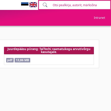
Intranet
Juurdepääsu piirang: TalTechi raamatukogu arvutivõrgu
kasutajale.
pdf
13,86 MB