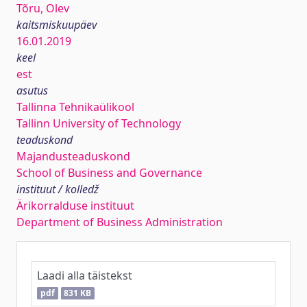
Tõru, Olev
kaitsmiskuupäev
16.01.2019
keel
est
asutus
Tallinna Tehnikaülikool
Tallinn University of Technology
teaduskond
Majandusteaduskond
School of Business and Governance
instituut / kolledž
Ärikorralduse instituut
Department of Business Administration
Laadi alla täistekst
pdf
831 KB