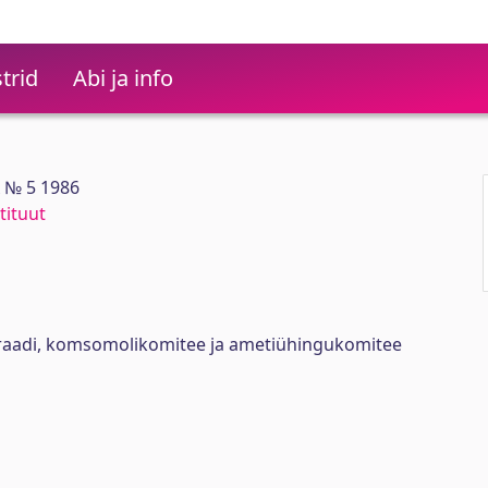
trid
Abi ja info
 № 5 1986
tituut
oraadi, komsomolikomitee ja ametiühingukomitee