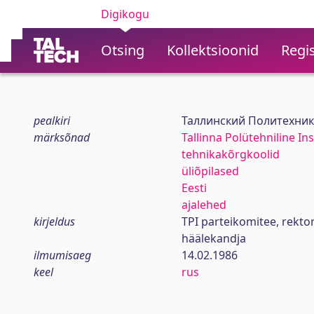
Digikogu
Otsing
Kollektsioonid
Regis
pealkiri
Таллинский Политехник
märksõnad
Tallinna Polütehniline Ins
tehnikakõrgkoolid
üliõpilased
Eesti
ajalehed
kirjeldus
TPI parteikomitee, rekt
häälekandja
ilmumisaeg
14.02.1986
keel
rus