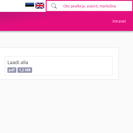
Intranet
Laadi alla
pdf
1,2 MB