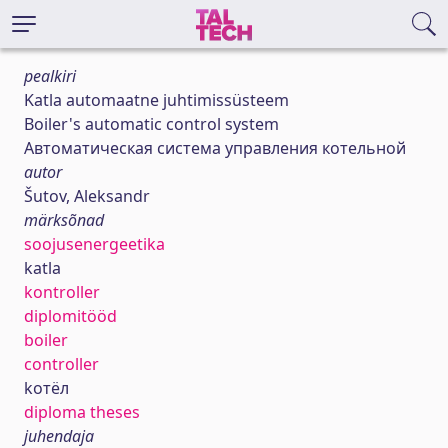
pealkiri
Katla automaatne juhtimissüsteem
Boiler's automatic control system
Автоматическая система управления котельной
autor
Šutov, Aleksandr
märksõnad
soojusenergeetika
katla
kontroller
diplomitööd
boiler
controller
kотёл
diploma theses
juhendaja