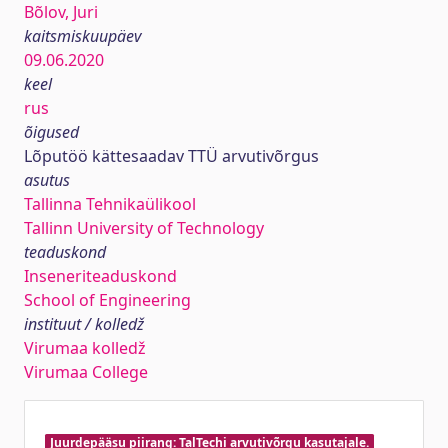
Bõlov, Juri
kaitsmiskuupäev
09.06.2020
keel
rus
õigused
Lõputöö kättesaadav TTÜ arvutivõrgus
asutus
Tallinna Tehnikaülikool
Tallinn University of Technology
teaduskond
Inseneriteaduskond
School of Engineering
instituut / kolledž
Virumaa kolledž
Virumaa College
Juurdepääsu piirang: TalTechi arvutivõrgu kasutajale.