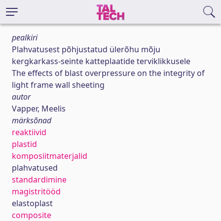
pealkiri
Plahvatusest põhjustatud ülerõhu mõju
kergkarkass-seinte katteplaatide terviklikkusele
The effects of blast overpressure on the integrity of
light frame wall sheeting
autor
Vapper, Meelis
märksõnad
reaktiivid
plastid
komposiitmaterjalid
plahvatused
standardimine
magistritööd
elastoplast
composite