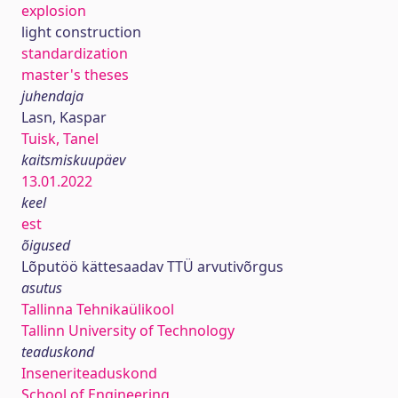
explosion
light construction
standardization
master's theses
juhendaja
Lasn, Kaspar
Tuisk, Tanel
kaitsmiskuupäev
13.01.2022
keel
est
õigused
Lõputöö kättesaadav TTÜ arvutivõrgus
asutus
Tallinna Tehnikaülikool
Tallinn University of Technology
teaduskond
Inseneriteaduskond
School of Engineering