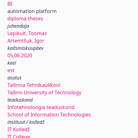
BI
automation platform
diploma theses
juhendaja
Lepikult, Toomas
Artemtšuk, Igor
kaitsmiskuupäev
05.06.2020
keel
est
asutus
Tallinna Tehnikaülikool
Tallinn University of Technology
teaduskond
Infotehnoloogia teaduskond
School of Information Technologies
instituut / kolledž
IT Kolledž
IT College