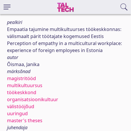
pealkiri
Empaatia tajumine multikultuurses töökeskkonnas:
välismaalt pärit töötajate kogemused Eestis
Perception of empathy in a multicultural workplace:
experience of foreign employees in Estonia
autor
Õismaa, Janika
märksõnad
magistritööd
multikultuursus
töökeskkond
organisatsioonikultuur
välistööjõud
uuringud
master's theses
juhendaja