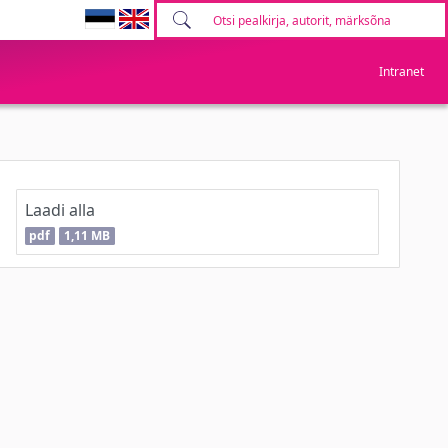
Intranet
Laadi alla
pdf
1,11 MB