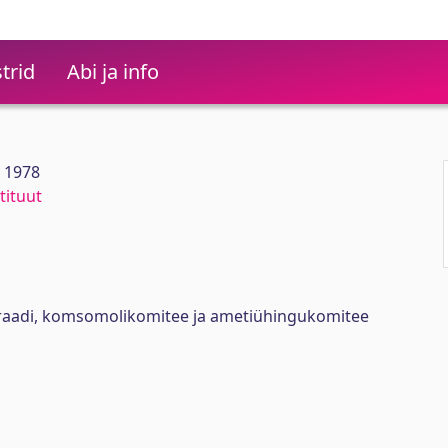
trid
Abi ja info
9 1978
tituut
oraadi, komsomolikomitee ja ametiühingukomitee