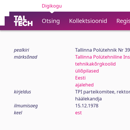
Digikogu
Otsing
Kollektsioonid
Regis
pealkiri
Tallinna Polütehnik Nr 3
märksõnad
Tallinna Polütehniline Ins
tehnikakõrgkoolid
üliõpilased
Eesti
ajalehed
kirjeldus
TPI parteikomitee, rekt
häälekandja
ilmumisaeg
15.12.1978
keel
est