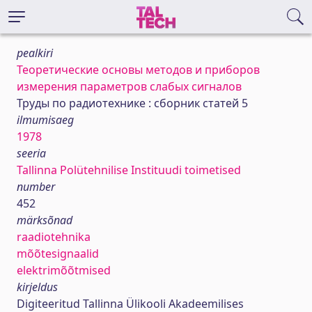
pealkiri
Теоретические основы методов и приборов
измерения параметров слабых сигналов
Труды по радиотехнике : сборник статей 5
ilmumisaeg
1978
seeria
Tallinna Polütehnilise Instituudi toimetised
number
452
märksõnad
raadiotehnika
mõõtesignaalid
elektrimõõtmised
kirjeldus
Digiteeritud Tallinna Ülikooli Akadeemilises