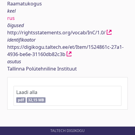
Raamatukogus
keel
rus
õigused
http://rightsstatements.org/vocab/InC/1.0/
identifikaator
https://digikogu.taltech.ee/et/Item/1524861c-27a1-
4936-be6e-31160db82c3b
asutus
Tallinna Polütehniline Instituut
Laadi alla
pdf
32,15 MB
TALTECH DIGIKOGU