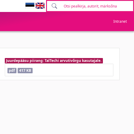
Intranet
Juurdepääsu piirang: TalTechi arvutivõrgu kasutajale.
pdf
417 KB