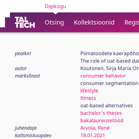
Digikogu
Otsing
Kollektsioonid
Regis
pealkiri
Piimatoodete kaerapõhiste
The role of oat-based dair
autor
Koutonen, Sirja Maria Ott
märksõnad
consumer behavior
consumer segmentation
lifestyle
fitness
oat-based alternatives
bachelor's theses
bakalaureusetööd
juhendaja
Arvola, René
kaitsmiskuupäev
18.01.2021