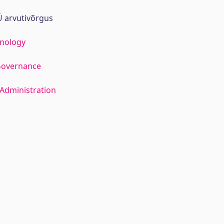
 arvutivõrgus
hnology
Governance
Administration