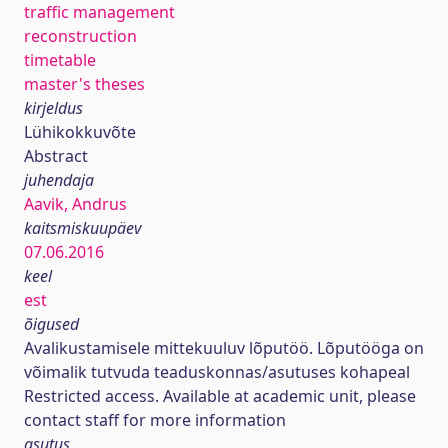
traffic management
reconstruction
timetable
master's theses
kirjeldus
Lühikokkuvõte
Abstract
juhendaja
Aavik, Andrus
kaitsmiskuupäev
07.06.2016
keel
est
õigused
Avalikustamisele mittekuuluv lõputöö. Lõputööga on
võimalik tutvuda teaduskonnas/asutuses kohapeal
Restricted access. Available at academic unit, please
contact staff for more information
asutus