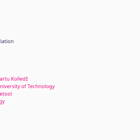
lation
Tartu Kolledž
University of Technology
etool
gy