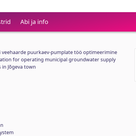
trid
Abi ja info
gi veehaarde puurkaev-pumplate töö optimeerimine
zation for operating municipal groundwater supply
 in Jõgeva town
on
system