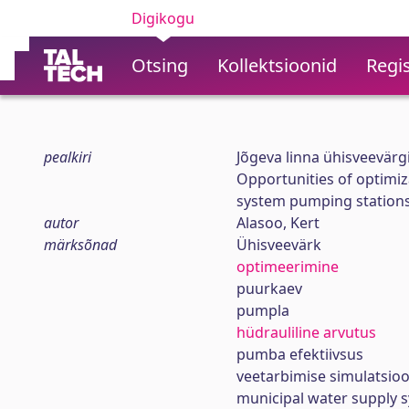
Digikogu
Otsing
Kollektsioonid
Regis
pealkiri
Jõgeva linna ühisveevär
Opportunities of optimi
system pumping stations
autor
Alasoo, Kert
märksõnad
Ühisveevärk
optimeerimine
puurkaev
pumpla
hüdrauliline arvutus
pumba efektiivsus
veetarbimise simulatsio
municipal water supply 