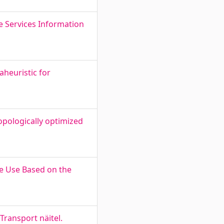
e Services Information
aheuristic for
opologically optimized
ce Use Based on the
ransport näitel.