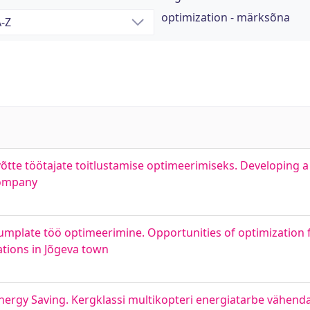
optimization - märksõna
võtte töötajate toitlustamise optimeerimiseks. Developing 
Company
umplate töö optimeerimine. Opportunities of optimization 
tions in Jõgeva town
Energy Saving. Kergklassi multikopteri energiatarbe vähen