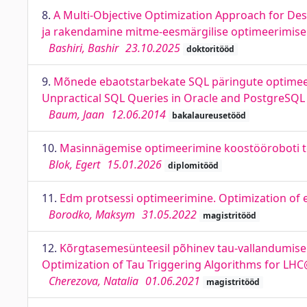
8.
A Multi-Objective Optimization Approach for Des
ja rakendamine mitme-eesmärgilise optimeerimise 
Bashiri, Bashir
23.10.2025
doktoritööd
9.
Mõnede ebaotstarbekate SQL päringute optimee
Unpractical SQL Queries in Oracle and PostgreS
Baum, Jaan
12.06.2014
bakalaureusetööd
10.
Masinnägemise optimeerimine koostööroboti töö
Blok, Egert
15.01.2026
diplomitööd
11.
Edm protsessi optimeerimine. Optimization of
Borodko, Maksym
31.05.2022
magistritööd
12.
Kõrgtasemesünteesil põhinev tau-vallandumise 
Optimization of Tau Triggering Algorithms for LH
Cherezova, Natalia
01.06.2021
magistritööd