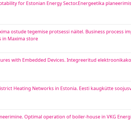
tability for Estonian Energy Sector.Energeetika planeerimi
xima ostude tegemise protsessi näitel. Business process 
s in Maxima store
tures with Embedded Devices. Integreeritud elektroonika
District Heating Networks in Estonia. Eesti kaugkütte soojus
timeerimine. Optimal operation of boiler-house in VKG Energ