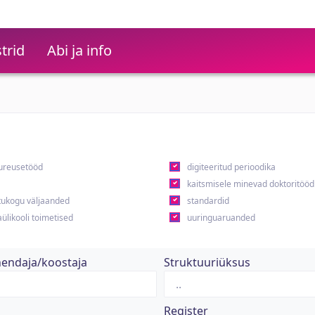
trid
Abi ja info
ureusetööd
digiteeritud perioodika
kaitsmisele minevad doktoritööd
ukogu väljaanded
standardid
ülikooli toimetised
uuringuaruanded
hendaja/koostaja
Struktuuriüksus
Register