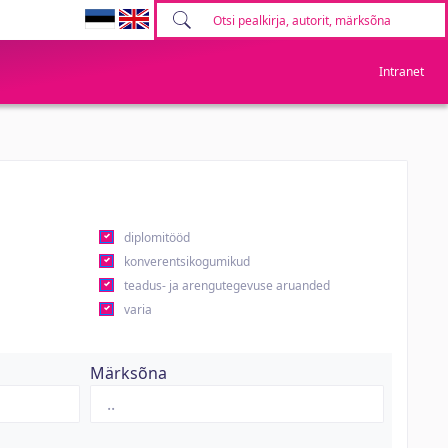
Intranet
diplomitööd
konverentsikogumikud
teadus- ja arengutegevuse aruanded
varia
Märksõna