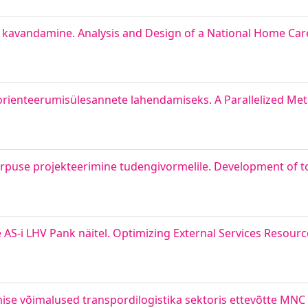
a kavandamine. Analysis and Design of a National Home Car
 orienteerumisülesannete lahendamiseks. A Parallelized Met
orpuse projekteerimine tudengivormelile. Development of t
 AS-i LHV Pank näitel. Optimizing External Services Resour
se võimalused transpordilogistika sektoris ettevõtte MNC T