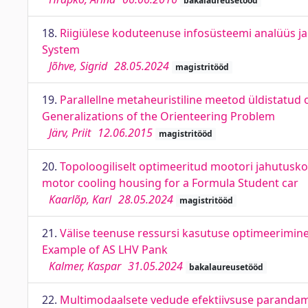
bakalaureusetööd
18.
Riigiülese koduteenuse infosüsteemi analüüs j
System
Jõhve, Sigrid
28.05.2024
magistritööd
19.
Parallellne metaheuristiline meetod üldistatud
Generalizations of the Orienteering Problem
Järv, Priit
12.06.2015
magistritööd
20.
Topoloogiliselt optimeeritud mootori jahutusk
motor cooling housing for a Formula Student car
Kaarlõp, Karl
28.05.2024
magistritööd
21.
Välise teenuse ressursi kasutuse optimeerimine
Example of AS LHV Pank
Kalmer, Kaspar
31.05.2024
bakalaureusetööd
22.
Multimodaalsete vedude efektiivsuse parandami