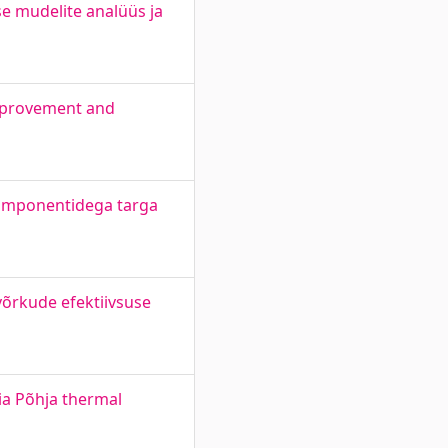
se mudelite analüüs ja
improvement and
komponentidega targa
võrkude efektiivsuse
ia Põhja thermal