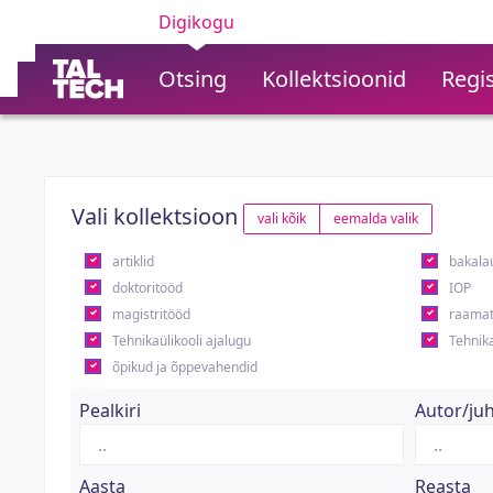
Digikogu
Otsing
Kollektsioonid
Regis
Vali kollektsioon
vali kõik
eemalda valik
artiklid
bakala
doktoritööd
IOP
magistritööd
raamat
Tehnikaülikooli ajalugu
Tehnika
õpikud ja õppevahendid
Pealkiri
Autor/ju
Aasta
Reasta