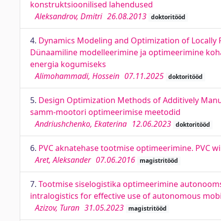
konstruktsioonilised lahendused
Aleksandrov, Dmitri
26.08.2013
doktoritööd
4.
Dynamics Modeling and Optimization of Locally 
Dünaamiline modelleerimine ja optimeerimine koha
energia kogumiseks
Alimohammadi, Hossein
07.11.2025
doktoritööd
5.
Design Optimization Methods of Additively Manu
samm-mootori optimeerimise meetodid
Andriushchenko, Ekaterina
12.06.2023
doktoritööd
6.
PVC aknatehase tootmise optimeerimine. PVC wi
Aret, Aleksander
07.06.2016
magistritööd
7.
Tootmise siselogistika optimeerimine autonoomse
intralogistics for effective use of autonomous mob
Azizov, Turan
31.05.2023
magistritööd