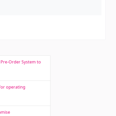
a Pre-Order System to
for operating
damise