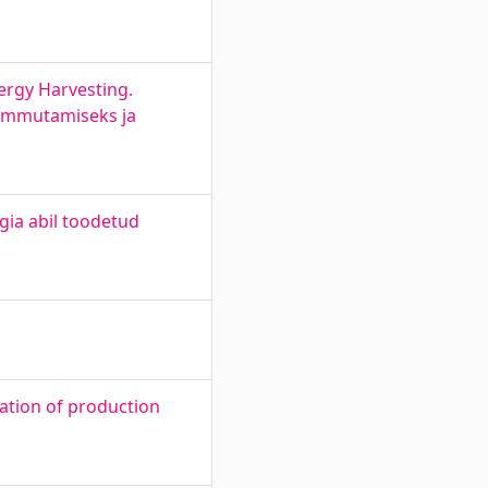
ergy Harvesting.
summutamiseks ja
gia abil toodetud
ation of production