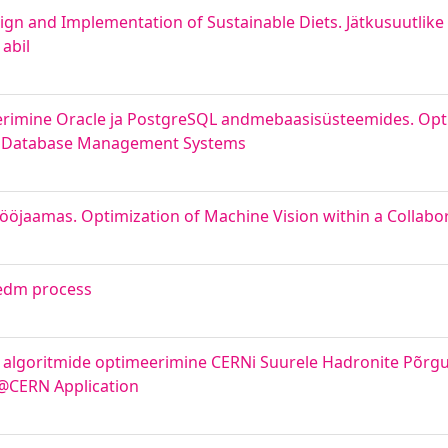
ign and Implementation of Sustainable Diets. Jätkusuutlik
abil
rimine Oracle ja PostgreSQL andmebaasisüsteemides. Opt
QL Database Management Systems
jaamas. Optimization of Machine Vision within a Collabor
 edm process
algoritmide optimeerimine CERNi Suurele Hadronite Põrgu
C@CERN Application