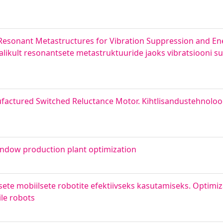
Resonant Metastructures for Vibration Suppression and En
likult resonantsete metastruktuuride jaoks vibratsiooni 
factured Switched Reluctance Motor. Kihtlisandustehnoloo
ndow production plant optimization
te mobiilsete robotite efektiivseks kasutamiseks. Optimiz
ile robots