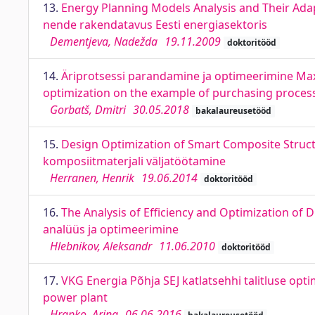
13.
Energy Planning Models Analysis and Their Adap
nende rakendatavus Eesti energiasektoris
Dementjeva, Nadežda
19.11.2009
doktoritööd
14.
Äriprotsessi parandamine ja optimeerimine Ma
optimization on the example of purchasing proces
Gorbatš, Dmitri
30.05.2018
bakalaureusetööd
15.
Design Optimization of Smart Composite Struc
komposiitmaterjali väljatöötamine
Herranen, Henrik
19.06.2014
doktoritööd
16.
The Analysis of Efficiency and Optimization of 
analüüs ja optimeerimine
Hlebnikov, Aleksandr
11.06.2010
doktoritööd
17.
VKG Energia Põhja SEJ katlatsehhi talitluse op
power plant
Hrapko, Arina
06.06.2016