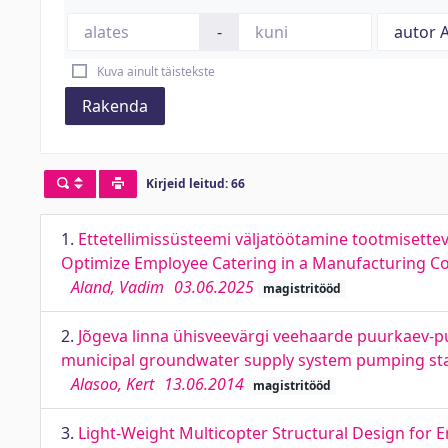
-
Kuva ainult täistekste
Rakenda
Kirjeid leitud: 66
1.
Ettetellimissüsteemi väljatöötamine tootmisette
Optimize Employee Catering in a Manufacturing 
Aland, Vadim
03.06.2025
magistritööd
2.
Jõgeva linna ühisveevärgi veehaarde puurkaev-p
municipal groundwater supply system pumping sta
Alasoo, Kert
13.06.2014
magistritööd
3.
Light-Weight Multicopter Structural Design for 