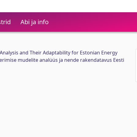
trid
Abi ja info
nalysis and Their Adaptability for Estonian Energy
erimise mudelite analüüs ja nende rakendatavus Eesti