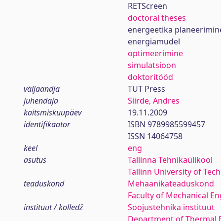
RETScreen
doctoral theses
energeetika planeerimin
energiamudel
optimeerimine
simulatsioon
doktoritööd
väljaandja
TUT Press
juhendaja
Siirde, Andres
kaitsmiskuupäev
19.11.2009
identifikaator
ISBN 9789985599457
ISSN 14064758
keel
eng
asutus
Tallinna Tehnikaülikool
Tallinn University of Tec
teaduskond
Mehaanikateaduskond
Faculty of Mechanical En
instituut / kolledž
Soojustehnika instituut
Department of Thermal 