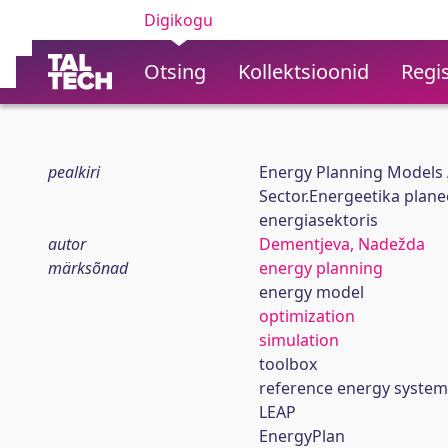
Digikogu
Otsing
Kollektsioonid
Regis
pealkiri
Energy Planning Models A
Sector.Energeetika plane
energiasektoris
autor
Dementjeva, Nadežda
märksõnad
energy planning
energy model
optimization
simulation
toolbox
reference energy system
LEAP
EnergyPlan