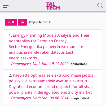
Kirjeid leitud: 2
1.
Energy Planning Models Analysis and Their
Adaptability for Estonian Energy
Sector.Energeetika planeerimise mudelite
analüüs ja nende rakendatavus Eesti
energiasektoris
Dementjeva, Nadežda
19.11.2009
doktoritööd
2.
Päev-ette optimaalse elektrikoormuse jaotus
põlevkivi elektrijaamadele avatud elektriturul.
Day-ahead economic load dispatch for oil shale
power plants in deregulated electricity market
Dementjeva, Nadežda
09.06.2014
magistritööd