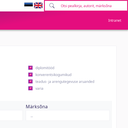
Intranet
diplomitööd
konverentsikogumikud
teadus- ja arengutegevuse aruanded
varia
Märksõna