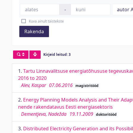
-
Kuva ainult täistekste
Rakenda
Kirjeid leitud: 3
1.
Tartu Linnavalitsuse energiatõhususe tegevuskav
2016 to 2020
Alev, Kaspar
07.06.2016
magistritööd
2.
Energy Planning Models Analysis and Their Adapt
nende rakendatavus Eesti energiasektoris
Dementjeva, Nadežda
19.11.2009
doktoritööd
3.
Distributed Electricity Generation and its Possibi