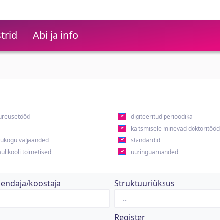
trid
Abi ja info
ureusetööd
digiteeritud perioodika
kaitsmisele minevad doktoritööd
ukogu väljaanded
standardid
ülikooli toimetised
uuringuaruanded
hendaja/koostaja
Struktuuriüksus
Register