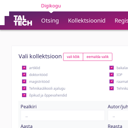
Digikogu
Otsing
Kollektsioonid
Regis
Vali kollektsioon
vali kõik
eemalda valik
artiklid
bakala
doktoritööd
IOP
magistritööd
raamat
Tehnikaülikooli ajalugu
Tehnika
õpikud ja õppevahendid
Pealkiri
Autor/ju
Aasta
Reasta