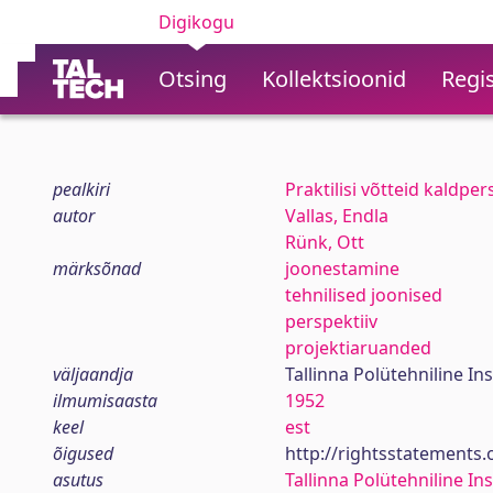
Digikogu
Otsing
Kollektsioonid
Regis
pealkiri
Praktilisi võtteid kaldpe
autor
Vallas, Endla
Rünk, Ott
märksõnad
joonestamine
tehnilised joonised
perspektiiv
projektiaruanded
väljaandja
Tallinna Polütehniline Ins
ilmumisaasta
1952
keel
est
õigused
http://rightsstatements
asutus
Tallinna Polütehniline Ins