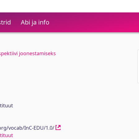
trid
Abi ja info
rspektiivi joonestamiseks
tituut
.org/vocab/InC-EDU/1.0/
tituut