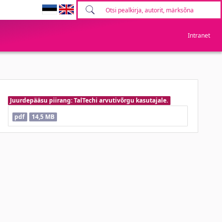
Intranet
Juurdepääsu piirang: TalTechi arvutivõrgu kasutajale.
pdf
14,5 MB