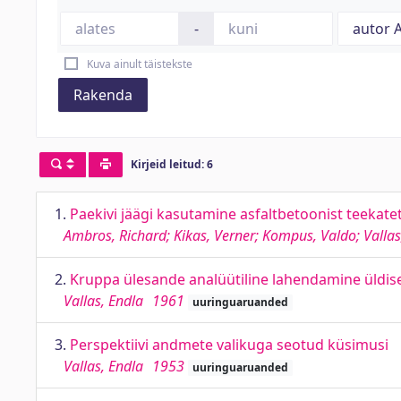
-
Kuva ainult täistekste
Rakenda
Kirjeid leitud: 6
1.
Paekivi jäägi kasutamine asfaltbetoonist teekate
Ambros, Richard; Kikas, Verner; Kompus, Valdo; Vallas
2.
Kruppa ülesande analüütiline lahendamine üldise
Vallas, Endla
1961
uuringuaruanded
3.
Perspektiivi andmete valikuga seotud küsimusi
Vallas, Endla
1953
uuringuaruanded