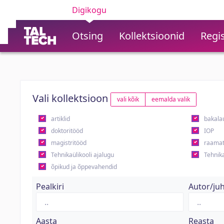
Digikogu
Otsing
Kollektsioonid
Regis
Vali kollektsioon
vali kõik
eemalda valik
artiklid
bakala
doktoritööd
IOP
magistritööd
raamat
Tehnikaülikooli ajalugu
Tehnika
õpikud ja õppevahendid
Pealkiri
Autor/ju
Aasta
Reasta