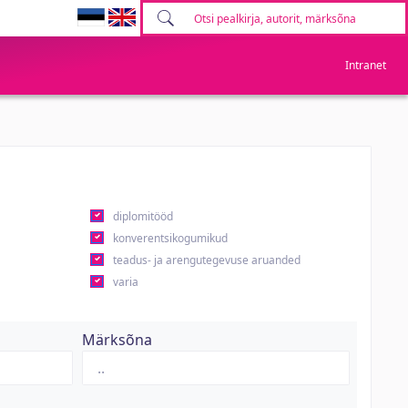
Intranet
diplomitööd
konverentsikogumikud
teadus- ja arengutegevuse aruanded
varia
Märksõna