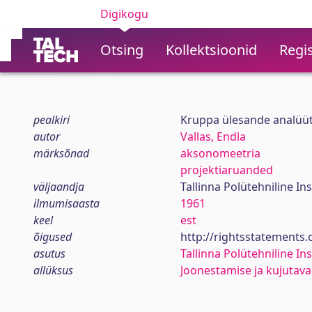
Digikogu
Otsing
Kollektsioonid
Regis
pealkiri
Kruppa ülesande analüüti
autor
Vallas, Endla
märksõnad
aksonomeetria
projektiaruanded
väljaandja
Tallinna Polütehniline Ins
ilmumisaasta
1961
keel
est
õigused
http://rightsstatements
asutus
Tallinna Polütehniline Ins
allüksus
Joonestamise ja kujutav