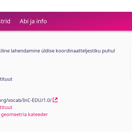
trid
Abi ja info
line lahendamine üldise koordinaatteljestiku puhul
tituut
.org/vocab/InC-EDU/1.0/
tituut
a geomeetria kateeder