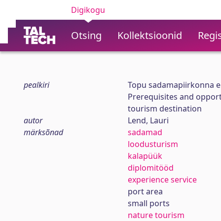
Digikogu
Otsing
Kollektsioonid
Regis
pealkiri
Topu sadamapiirkonna e
Prerequisites and opport
tourism destination
autor
Lend, Lauri
märksõnad
sadamad
loodusturism
kalapüük
diplomitööd
experience service
port area
small ports
nature tourism