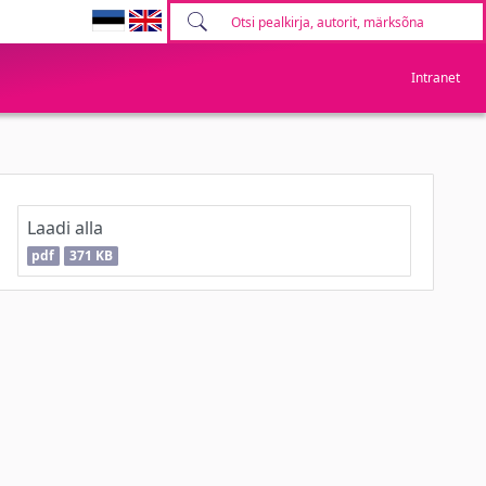
Intranet
Laadi alla
pdf
371 KB