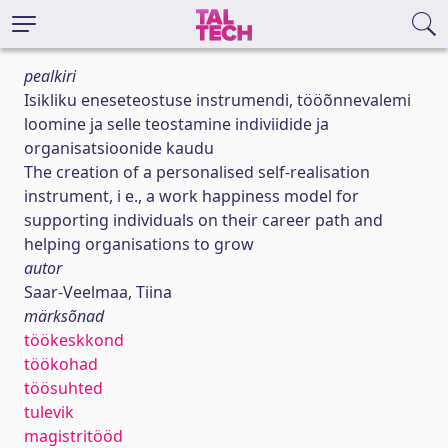
pealkiri
Isikliku eneseteostuse instrumendi, tööõnnevalemi
loomine ja selle teostamine indiviidide ja
organisatsioonide kaudu
The creation of a personalised self-realisation
instrument, i e., a work happiness model for
supporting individuals on their career path and
helping organisations to grow
autor
Saar-Veelmaa, Tiina
märksõnad
töökeskkond
töökohad
töösuhted
tulevik
magistritööd