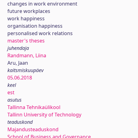
changes in work environment
future workplaces
work happiness
organisation happiness
personalised work relations
master's theses
juhendaja
Randmann, Liina
Aru, Jaan
kaitsmiskuupäev
05.06.2018
keel
est
asutus
Tallinna Tehnikaülikool
Tallinn University of Technology
teaduskond
Majandusteaduskond
School of Business and Governance