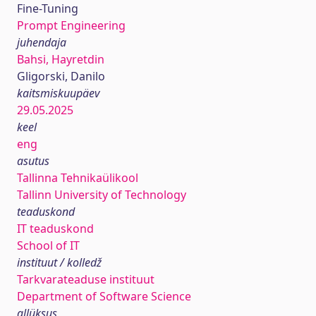
Fine-Tuning
Prompt Engineering
juhendaja
Bahsi, Hayretdin
Gligorski, Danilo
kaitsmiskuupäev
29.05.2025
keel
eng
asutus
Tallinna Tehnikaülikool
Tallinn University of Technology
teaduskond
IT teaduskond
School of IT
instituut / kolledž
Tarkvarateaduse instituut
Department of Software Science
allüksus