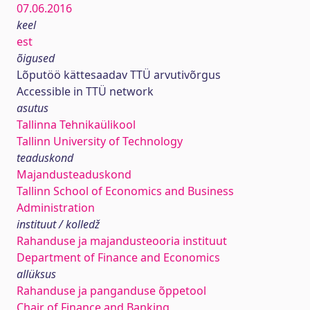
07.06.2016
keel
est
õigused
Lõputöö kättesaadav TTÜ arvutivõrgus
Accessible in TTÜ network
asutus
Tallinna Tehnikaülikool
Tallinn University of Technology
teaduskond
Majandusteaduskond
Tallinn School of Economics and Business
Administration
instituut / kolledž
Rahanduse ja majandusteooria instituut
Department of Finance and Economics
allüksus
Rahanduse ja panganduse õppetool
Chair of Finance and Banking