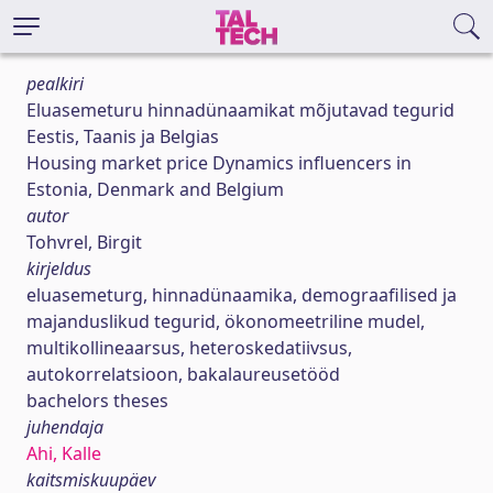
pealkiri
Eluasemeturu hinnadünaamikat mõjutavad tegurid
Eestis, Taanis ja Belgias
Housing market price Dynamics influencers in
Estonia, Denmark and Belgium
autor
Tohvrel, Birgit
kirjeldus
eluasemeturg, hinnadünaamika, demograafilised ja
majanduslikud tegurid, ökonomeetriline mudel,
multikollineaarsus, heteroskedatiivsus,
autokorrelatsioon, bakalaureusetööd
bachelors theses
juhendaja
Ahi, Kalle
kaitsmiskuupäev