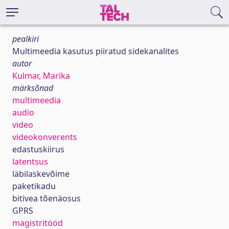
pealkiri
Multimeedia kasutus piiratud sidekanalites
autor
Kulmar, Marika
märksõnad
multimeedia
audio
video
videokonverents
edastuskiirus
latentsus
läbilaskevõime
paketikadu
bitivea tõenäosus
GPRS
magistritööd