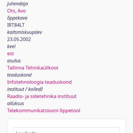
juhendaja
Ots, Avo
õppekava
IRT84LT
kaitsmiskuupäev
23.05.2002
keel
est
asutus
Tallinna Tehnikaülikool
teaduskond
Infotehnoloogia teaduskond
instituut / kolledž
Raadio- ja sidetehnika instituut
allüksus
Telekommunikatsiooni õppetool