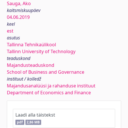
Sauga, Ako
kaitsmiskuupäev
04.06.2019
keel
est
asutus
Tallinna Tehnikaülikool
Tallinn University of Technology
teaduskond
Majandusteaduskond
School of Business and Governance
instituut / kolledž
Majandusanalüüsi ja rahanduse instituut
Department of Economics and Finance
Laadi alla täistekst
pdf
2,86 MB