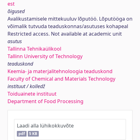
est
õigused
Avalikustamisele mittekuuluv lõputöö. Lõputööga on
võimalik tutvuda teaduskonnas/asutuses kohapeal
Restricted access. Not available at academic unit
asutus
Tallinna Tehnikaülikool
Tallinn University of Technology
teaduskond
Keemia- ja materjalitehnoloogia teaduskond
Faculty of Chemical and Materials Technology
instituut / kolledž
Toiduainete instituut
Department of Food Processing
Laadi alla lühikokkuvõte
pdf
5 KB