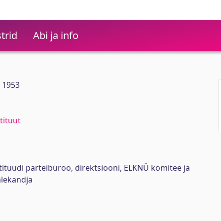
trid
Abi ja info
8 1953
tituut
stituudi parteibüroo, direktsiooni, ELKNÜ komitee ja
lekandja