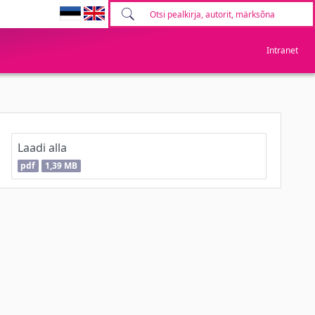
Intranet
Laadi alla
pdf
1,39 MB