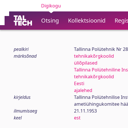
Digikogu
Otsing
Kollektsioonid
Regis
pealkiri
Tallinna Polütehnik Nr 2
märksõnad
tehnikakõrgkoolid
üliõpilased
Tallinna Polütehniline Ins
tehnikakõrgkoolid
Eesti
ajalehed
kirjeldus
Tallinna Polütehnilise In
ametiühingukomitee hää
ilmumisaeg
21.11.1953
keel
est