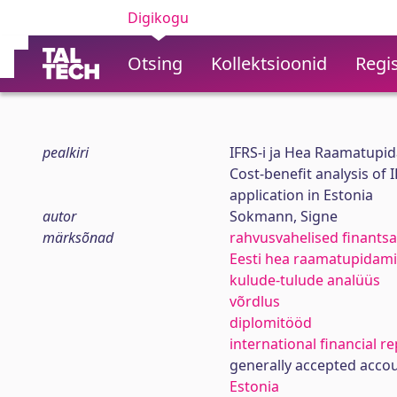
Digikogu
Otsing
Kollektsioonid
Regis
pealkiri
IFRS-i ja Hea Raamatupid
Cost-benefit analysis of
application in Estonia
autor
Sokmann, Signe
märksõnad
rahvusvahelised finants
Eesti hea raamatupidami
kulude-tulude analüüs
võrdlus
diplomitööd
international financial r
generally accepted accou
Estonia