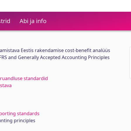
trid
Abi ja info
amistava Eestis rakendamise cost-benefit analüüs
 IFRS and Generally Accepted Accounting Principles
aruandluse standardid
stava
eporting standards
nting principles