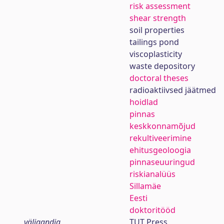
risk assessment
shear strength
soil properties
tailings pond
viscoplasticity
waste depository
doctoral theses
radioaktiivsed jäätmed
hoidlad
pinnas
keskkonnamõjud
rekultiveerimine
ehitusgeoloogia
pinnaseuuringud
riskianalüüs
Sillamäe
Eesti
doktoritööd
väljaandja
TUT Press