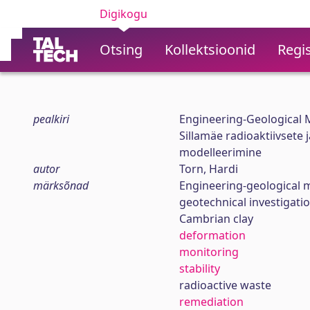
Digikogu
Otsing
Kollektsioonid
Regis
pealkiri
Engineering-Geological M
Sillamäe radioaktiivsete 
modelleerimine
autor
Torn, Hardi
märksõnad
Engineering-geological 
geotechnical investigati
Cambrian clay
deformation
monitoring
stability
radioactive waste
remediation