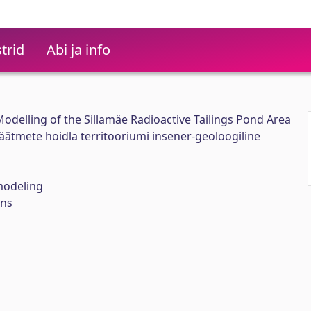
trid
Abi ja info
odelling of the Sillamäe Radioactive Tailings Pond Area
jäätmete hoidla territooriumi insener-geoloogiline
modeling
ons