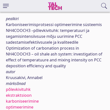
pealkiri
Karboniseerimisprotsessi optimeerimine süsteemis
NH4COOCH3 –põlevkivituhk: temperatuuri ja
segamisintensiivsuse mõju uurimine PCC
sadestamisefektiivsusele ja kvaliteedile
Optimization of carbonation process in
NH4COOCH3 – oil shale ash system: investigation of
effect of temperatuure and mixing intensity on PCC
deposition efficiency and quality
autor
Kruusakivi, Annabel
märksõnad
põlevkivituhk
ekstraktsioon
karboniseerimine
optimeerimine