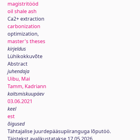
magistritööd
oil shale ash
Ca2+ extraction
carbonization
optimization,
master's theses
kirjeldus
Lühikokkuvõte
Abstract
juhendaja
Uibu, Mai
Tamm, Kadriann
kaitsmiskuupäev
03.06.2021
keel
est
õigused
Tähtajalise juurdepääsupiiranguga lõputöö.
Täistekst avalikustatakse 17.05.2026