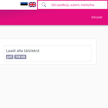
Intranet
Laadi alla täistekst
pdf
708 KB