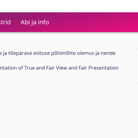
trid
Abi ja info
e ja tõepärase esituse põhimõtte olemus ja nende
ation of True and Fair View and Fair Presentation