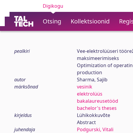
Digikogu
Otsing
Kollektsioonid
Regis
pealkiri
Vee-elektrolüüseri tööre
maksimeerimiseks
Optimization of operatin
production
autor
Sharma, Sajib
märksõnad
vesinik
elektrolüüs
bakalaureusetööd
bachelor's theses
kirjeldus
Lühikokkuvõte
Abstract
juhendaja
Podgurski, Vitali