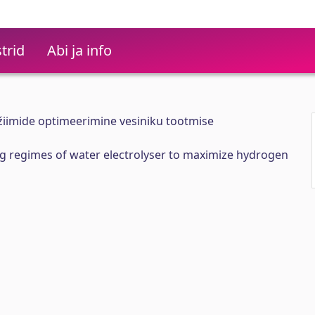
trid
Abi ja info
žiimide optimeerimine vesiniku tootmise
g regimes of water electrolyser to maximize hydrogen