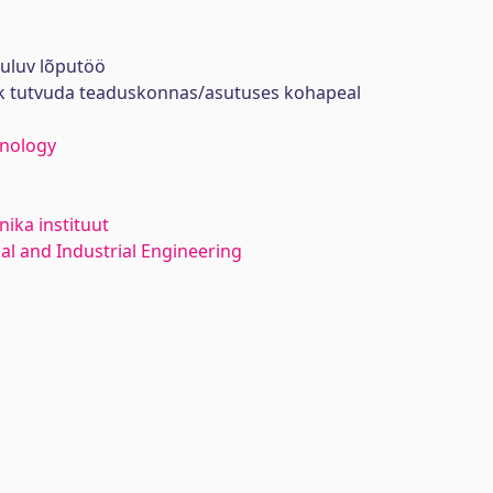
uuluv lõputöö
ik tutvuda teaduskonnas/asutuses kohapeal
hnology
ika instituut
l and Industrial Engineering