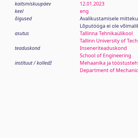
kaitsmiskuupäev
12.01.2023
keel
eng
õigused
Avalikustamisele mittek
Lõputööga ei ole võimal
asutus
Tallinna Tehnikaülikool
Tallinn University of Tec
teaduskond
Inseneriteaduskond
School of Engineering
instituut / kolledž
Mehaanika ja tööstustehn
Department of Mechanica