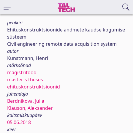
pealkiri
Ehituskonstruktsioonide andmete kaudse kogumise
süsteem
Civil engineering remote data acquisition system
autor
Kunstmann, Henri
märksõnad
magistritööd
master's theses
ehituskonstruktsioonid
juhendaja
Berdnikova, Julia
Klauson, Aleksander
kaitsmiskuupäev
05.06.2018
keel