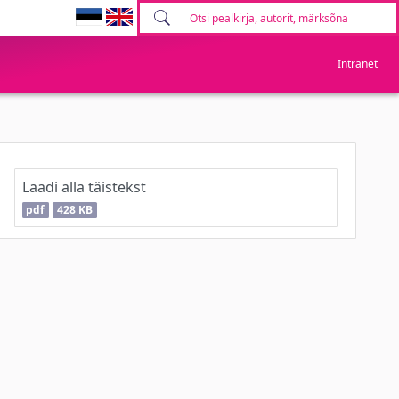
Intranet
Laadi alla täistekst
pdf
428 KB