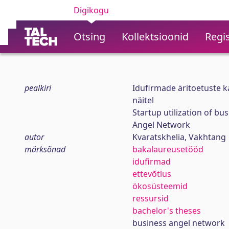
Digikogu
Otsing
Kollektsioonid
Regis
pealkiri
Idufirmade äritoetuste 
näitel
Startup utilization of bu
Angel Network
autor
Kvaratskhelia, Vakhtang
märksõnad
bakalaureusetööd
idufirmad
ettevõtlus
ökosüsteemid
ressursid
bachelor's theses
business angel network