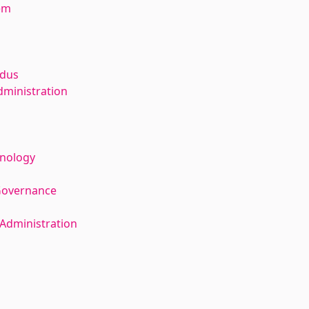
em
ldus
dministration
hnology
Governance
Administration