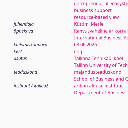
entrepreneurial ecosyst
business support
resource-based view
juhendaja
Küttim, Merle
õppekava
Rahvusvaheline ärikorra
International Business A
kaitsmiskuupäev
03.06.2026
keel
eng
asutus
Tallinna Tehnikaülikool
Tallinn University of Tec
teaduskond
majandusteaduskond
School of Business and 
instituut / kolledž
ärikorralduse instituut
Department of Business 