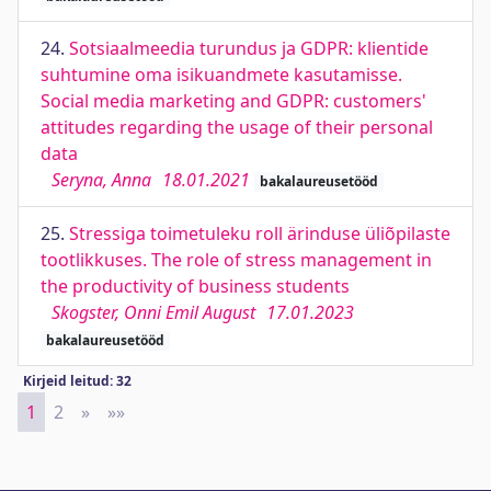
24.
Sotsiaalmeedia turundus ja GDPR: klientide
suhtumine oma isikuandmete kasutamisse.
Social media marketing and GDPR: customers'
attitudes regarding the usage of their personal
data
Seryna, Anna
18.01.2021
bakalaureusetööd
25.
Stressiga toimetuleku roll ärinduse üliõpilaste
tootlikkuses. The role of stress management in
the productivity of business students
Skogster, Onni Emil August
17.01.2023
bakalaureusetööd
Kirjeid leitud: 32
1
2
»
Next
»»
Last