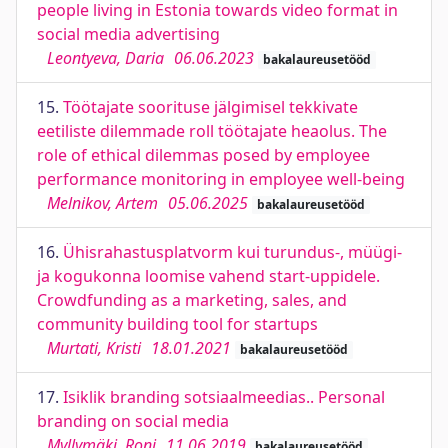
people living in Estonia towards video format in
social media advertising
Leontyeva, Daria
06.06.2023
bakalaureusetööd
15.
Töötajate soorituse jälgimisel tekkivate
eetiliste dilemmade roll töötajate heaolus. The
role of ethical dilemmas posed by employee
performance monitoring in employee well-being
Melnikov, Artem
05.06.2025
bakalaureusetööd
16.
Ühisrahastusplatvorm kui turundus-, müügi-
ja kogukonna loomise vahend start-uppidele.
Crowdfunding as a marketing, sales, and
community building tool for startups
Murtati, Kristi
18.01.2021
bakalaureusetööd
17.
Isiklik branding sotsiaalmeedias.. Personal
branding on social media
Myllymäki, Roni
11.06.2019
bakalaureusetööd