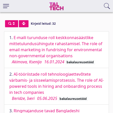
Kirjeid leitud: 32
1.
E-maili turunduse roll keskkonnasäästlike
mittetulundusühingute rahastamisel. The role of
email marketing in fundrising for environmental
non-governmental organisations
Akimova, Ksenija
16.01.2024
bakalaureusetööd
2.
AI-tööriistade roll tehnoloogiaettevõtete
värbamis- ja sisseelamisprotsessis. The role of AI-
powered tools in hiring and onboarding process
in tech companies
Beridze, Iveri
05.06.2025
bakalaureusetööd
3.
Ringmajanduse tavad Bangladeshi