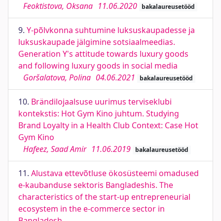
Feoktistova, Oksana
11.06.2020
bakalaureusetööd
9.
Y-põlvkonna suhtumine luksuskaupadesse ja
luksuskaupade jälgimine sotsiaalmeedias.
Generation Y's attitude towards luxury goods
and following luxury goods in social media
Goršalatova, Polina
04.06.2021
bakalaureusetööd
10.
Brändilojaalsuse uurimus terviseklubi
kontekstis: Hot Gym Kino juhtum. Studying
Brand Loyalty in a Health Club Context: Case Hot
Gym Kino
Hafeez, Saad Amir
11.06.2019
bakalaureusetööd
11.
Alustava ettevõtluse ökosüsteemi omadused
e-kaubanduse sektoris Bangladeshis. The
characteristics of the start-up entrepreneurial
ecosystem in the e-commerce sector in
Bangladesh