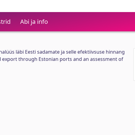
trid
Abi ja info
alüüs läbi Eesti sadamate ja selle efektiivsuse hinnang
l export through Estonian ports and an assessment of