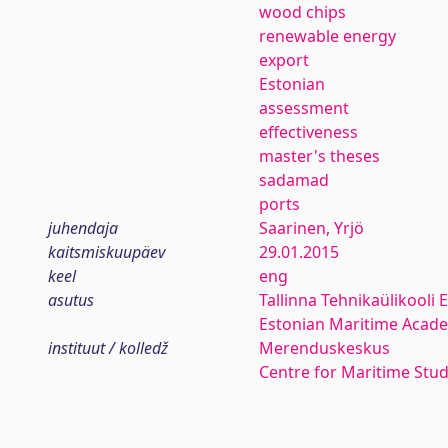
wood chips
renewable energy
export
Estonian
assessment
effectiveness
master's theses
sadamad
ports
juhendaja
Saarinen, Yrjö
kaitsmiskuupäev
29.01.2015
keel
eng
asutus
Tallinna Tehnikaülikooli
Estonian Maritime Academ
instituut / kolledž
Merenduskeskus
Centre for Maritime Stud