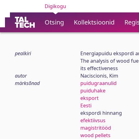
Digikogu
Otsing
Kollektsioonid
Regis
pealkiri
Energiapuidu ekspordi an
The analysis of wood fue
its effectiveness
autor
Naciscionis, Kim
märksõnad
puidugraanulid
puiduhake
eksport
Eesti
ekspordi hinnang
efektiivsus
magistritööd
wood pellets