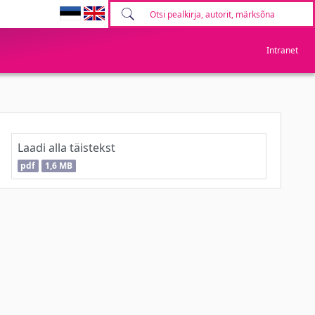
Intranet
Laadi alla täistekst
pdf
1,6 MB