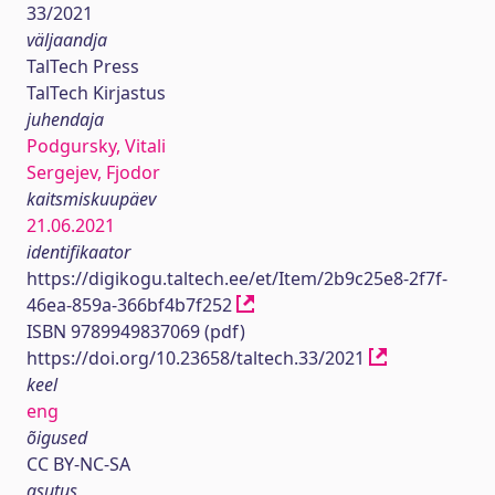
33/2021
väljaandja
TalTech Press
TalTech Kirjastus
juhendaja
Podgursky, Vitali
Sergejev, Fjodor
kaitsmiskuupäev
21.06.2021
identifikaator
https://digikogu.taltech.ee/et/Item/2b9c25e8-2f7f-
46ea-859a-366bf4b7f252
ISBN 9789949837069 (pdf)
https://doi.org/10.23658/taltech.33/2021
keel
eng
õigused
CC BY-NC-SA
asutus