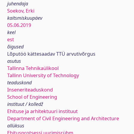
juhendaja
Soekov, Erki
kaitsmiskuupäev
05.06.2019
keel
est
õigused
Lõputöö kättesaadav TTÜ arvutivõrgus
asutus
Tallinna Tehnikaülikool
Tallinn University of Technology
teaduskond
Inseneriteaduskond
School of Engineering
instituut / kolledž
Ehituse ja arhitektuuri instituut
Department of Civil Engineering and Architecture
allüksus
Ehitusprotsessi uurimisrühm