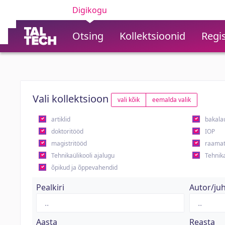
Digikogu
Otsing
Kollektsioonid
Regis
Vali kollektsioon
vali kõik
eemalda valik
artiklid
bakala
doktoritööd
IOP
magistritööd
raamat
Tehnikaülikooli ajalugu
Tehnika
õpikud ja õppevahendid
Pealkiri
Autor/ju
Aasta
Reasta