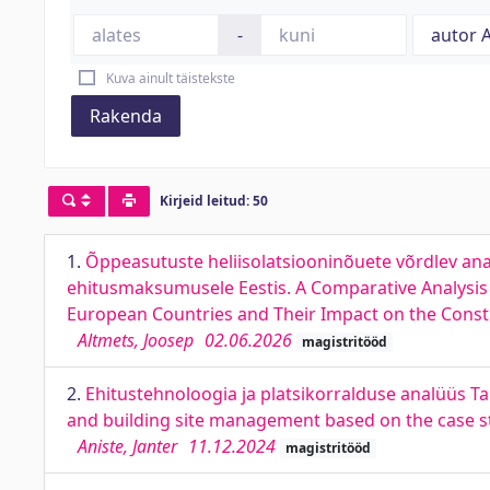
-
Kuva ainult täistekste
Rakenda
Kirjeid leitud: 50
1.
Õppeasutuste heliisolatsiooninõuete võrdlev ana
ehitusmaksumusele Eestis. A Comparative Analysis o
European Countries and Their Impact on the Constru
Altmets, Joosep
02.06.2026
magistritööd
2.
Ehitustehnoloogia ja platsikorralduse analüüs Tal
and building site management based on the case stu
Aniste, Janter
11.12.2024
magistritööd