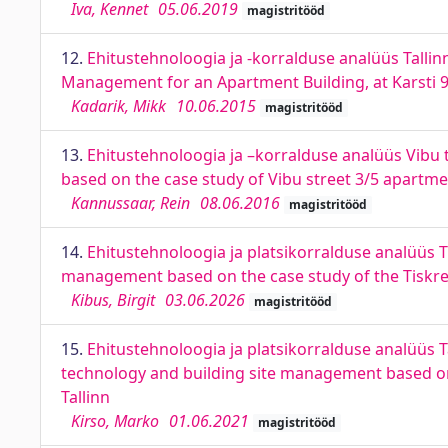
Iva, Kennet
05.06.2019
magistritööd
12.
Ehitustehnoloogia ja -korralduse analüüs Tallinn
Management for an Apartment Building, at Karsti 9 
Kadarik, Mikk
10.06.2015
magistritööd
13.
Ehitustehnoloogia ja –korralduse analüüs Vibu 
based on the case study of Vibu street 3/5 apartme
Kannussaar, Rein
08.06.2016
magistritööd
14.
Ehitustehnoloogia ja platsikorralduse analüüs Ti
management based on the case study of the Tiskre
Kibus, Birgit
03.06.2026
magistritööd
15.
Ehitustehnoloogia ja platsikorralduse analüüs T
technology and building site management based on th
Tallinn
Kirso, Marko
01.06.2021
magistritööd