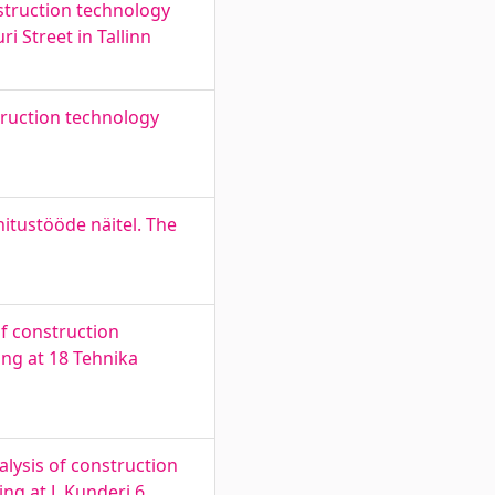
nstruction technology
i Street in Tallinn
truction technology
itustööde näitel. The
of construction
ing at 18 Tehnika
alysis of construction
g at J. Kunderi 6