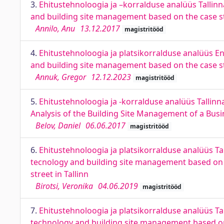
3.
Ehitustehnoloogia ja –korralduse analüüs Tallinna
and building site management based on the case stud
Annilo, Anu
13.12.2017
magistritööd
4.
Ehitustehnoloogia ja platsikorralduse analüüs En
and building site management based on the case st
Annuk, Gregor
12.12.2023
magistritööd
5.
Ehitustehnoloogia ja -korralduse analüüs Tallin
Analysis of the Building Site Management of a Busi
Belov, Daniel
06.06.2017
magistritööd
6.
Ehitustehnoloogia ja platsikorralduse analüüs Tal
tecnology and building site management based on t
street in Tallinn
Birotsi, Veronika
04.06.2019
magistritööd
7.
Ehitustehnoloogia ja platsikorralduse analüüs Tal
technology and building site management based on t