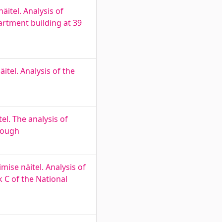
äitel. Analysis of
artment building at 39
tel. Analysis of the
el. The analysis of
orough
ise näitel. Analysis of
 C of the National