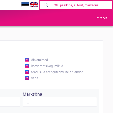
Intranet
diplomitööd
konverentsikogumikud
teadus- ja arengutegevuse aruanded
varia
Märksõna