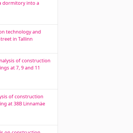
 dormitory into a
tion technology and
reet in Tallinn
nalysis of construction
ngs at 7, 9 and 11
ysis of construction
ding at 38B Linnamäe
is on construction