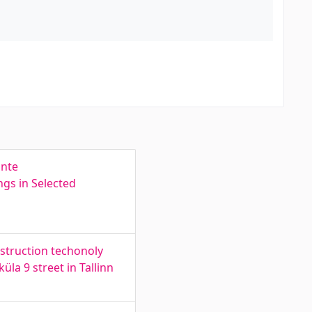
inte
ngs in Selected
nstruction techonoly
la 9 street in Tallinn