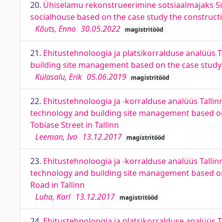
20.
Ühiselamu rekonstrueerimine sotsiaalmajaks Sin
socialhouse based on the case study the constructio
Kõuts, Enno
30.05.2022
magistritööd
21.
Ehitustehnoloogia ja platsikorralduse analüüs Ta
building site management based on the case study of 
Külasalu, Erik
05.06.2019
magistritööd
22.
Ehitustehnoloogia ja -korralduse analüüs Tallinn
technology and building site management based on 
Tobiase Street in Tallinn
Leeman, Ivo
13.12.2017
magistritööd
23.
Ehitustehnoloogia ja -korralduse analüüs Tallin
technology and building site management based on 
Road in Tallinn
Luha, Karl
13.12.2017
magistritööd
24.
Ehitustehnoloogia ja platsikorralduse analüüs T