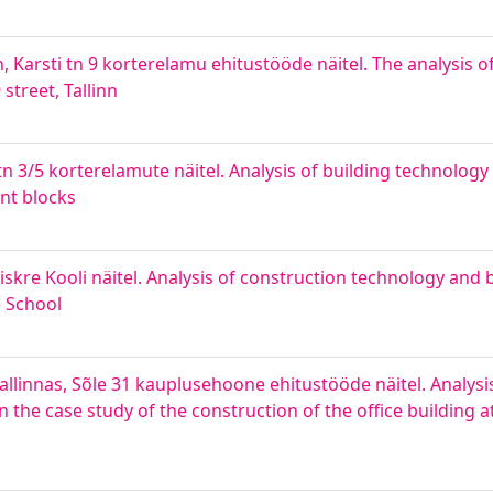
, Karsti tn 9 korterelamu ehitustööde näitel. The analysis o
street, Tallinn
tn 3/5 korterelamute näitel. Analysis of building technolo
nt blocks
skre Kooli näitel. Analysis of construction technology and b
 School
allinnas, Sõle 31 kauplusehoone ehitustööde näitel. Analysi
e case study of the construction of the office building at 