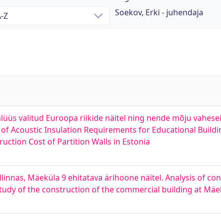
Soekov, Erki - juhendaja
lüüs valitud Euroopa riikide näitel ning nende mõju vahese
f Acoustic Insulation Requirements for Educational Buildi
ction Cost of Partition Walls in Estonia
linnas, Mäeküla 9 ehitatava ärihoone näitel. Analysis of co
dy of the construction of the commercial building at Mäekü