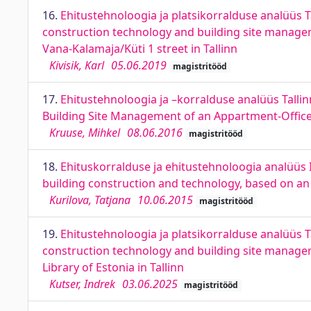
16.
Ehitustehnoloogia ja platsikorralduse analüüs Ta
construction technology and building site managem
Vana-Kalamaja/Küti 1 street in Tallinn
Kivisik, Karl
05.06.2019
magistritööd
17.
Ehitustehnoloogia ja –korralduse analüüs Tallin
Building Site Management of an Appartment-Office B
Kruuse, Mihkel
08.06.2016
magistritööd
18.
Ehituskorralduse ja ehitustehnoloogia analüüs Ir
building construction and technology, based on an 
Kurilova, Tatjana
10.06.2015
magistritööd
19.
Ehitustehnoloogia ja platsikorralduse analüüs 
construction technology and building site managem
Library of Estonia in Tallinn
Kutser, Indrek
03.06.2025
magistritööd