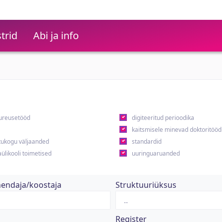
trid
Abi ja info
ureusetööd
digiteeritud perioodika
kaitsmisele minevad doktoritööd
ukogu väljaanded
standardid
ülikooli toimetised
uuringuaruanded
hendaja/koostaja
Struktuuriüksus
Register