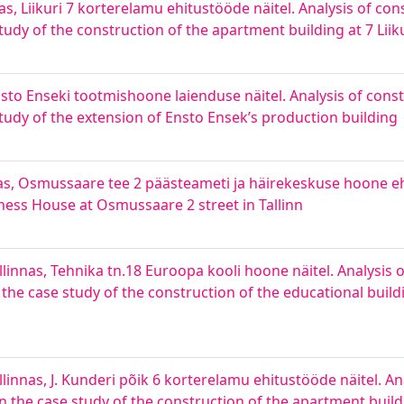
s, Liikuri 7 korterelamu ehitustööde näitel. Analysis of co
y of the construction of the apartment building at 7 Liikur
sto Enseki tootmishoone laienduse näitel. Analysis of cons
udy of the extension of Ensto Ensek’s production building
nas, Osmussaare tee 2 päästeameti ja häirekeskuse hoone eh
ness House at Osmussaare 2 street in Tallinn
linnas, Tehnika tn.18 Euroopa kooli hoone näitel. Analysis 
he case study of the construction of the educational build
linnas, J. Kunderi põik 6 korterelamu ehitustööde näitel. An
he case study of the construction of the apartment buildin