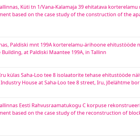
llinnas, Küti tn 1/Vana-Kalamaja 39 ehitatava korterelamu n
ent based on the case study of the construction of the ap
nas, Paldiski mnt 199A korterelamu-ärihoone ehitustööde näi
uilding, at Paldiski Maantee 199A, in Tallinn
u külas Saha-Loo tee 8 isolaatorite tehase ehitustööde näit
Industry House at Saha-Loo tee 8 street, Iru, Jõelähtme b
Tallinnas Eesti Rahvusraamatukogu C korpuse rekonstrueerim
ent based on the case study of the reconstruction of block