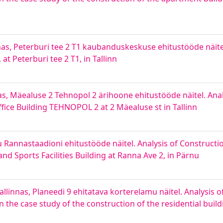
nas, Peterburi tee 2 T1 kaubanduskeskuse ehitustööde näitel
t Peterburi tee 2 T1, in Tallinn
as, Mäealuse 2 Tehnopol 2 ärihoone ehitustööde näitel. Ana
ice Building TEHNOPOL 2 at 2 Mäealuse st in Tallinn
 Rannastaadioni ehitustööde näitel. Analysis of Construct
 Sports Facilities Building at Ranna Ave 2, in Pärnu
llinnas, Planeedi 9 ehitatava korterelamu näitel. Analysis o
he case study of the construction of the residential buildi