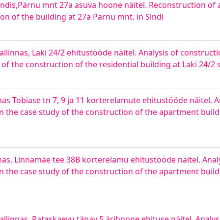
dis,Pärnu mnt 27a asuva hoone näitel. Reconstruction of a
n of the building at 27a Pärnu mnt. in Sindi
llinnas, Laki 24/2 ehitustööde näitel. Analysis of construc
the construction of the residential building at Laki 24/2 st
as Tobiase tn 7, 9 ja 11 korterelamute ehitustööde näitel. A
the case study of the construction of the apartment buildi
nas, Linnamäe tee 38B korterelamu ehitustööde näitel. Anal
the case study of the construction of the apartment buil
allinnas, Rataskaevu tänav 5 ärihoone ehituse näitel. Analys