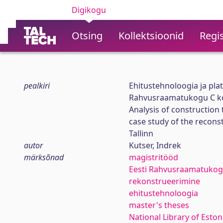
Digikogu
Otsing
Kollektsioonid
Regis
pealkiri
Ehitustehnoloogia ja plat
Rahvusraamatukogu C ko
Analysis of constructio
case study of the reconst
Tallinn
autor
Kutser, Indrek
märksõnad
magistritööd
Eesti Rahvusraamatuko
rekonstrueerimine
ehitustehnoloogia
master's theses
National Library of Eston