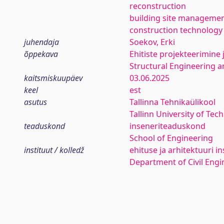
reconstruction
building site manageme
construction technology
juhendaja
Soekov, Erki
õppekava
Ehitiste projekteerimine 
Structural Engineering
kaitsmiskuupäev
03.06.2025
keel
est
asutus
Tallinna Tehnikaülikool
Tallinn University of Tec
teaduskond
inseneriteaduskond
School of Engineering
instituut / kolledž
ehituse ja arhitektuuri in
Department of Civil Engi