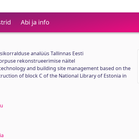
trid
Abi ja info
sikorralduse analüüs Tallinnas Eesti
rpuse rekonstrueerimise näitel
n technology and building site management based on the
ruction of block C of the National Library of Estonia in
gu
ia