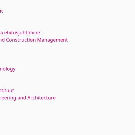
nt
ja ehitusjuhtimine
 and Construction Management
hnology
stituut
neering and Architecture