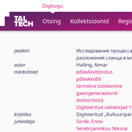
Digikogu
Otsing
Kollektsioonid
Regis
pealkiri
Исследование процесса
разложения сланца в м
autor
Halling, Aimar
märksõnad
põlevkivitööstus
põlevkiviõli
termiline töötlemine
gaasigeneraatorid
doktoritööd
Digiteeritud väitekirjad
kirjeldus
Digiteeritud „Kultuuripä
juhendaja
Siirde, Enno
Serebrjannikov, Nikolai