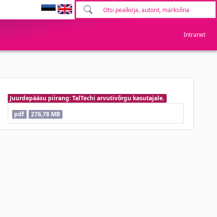
Intranet
Juurdepääsu piirang: TalTechi arvutivõrgu kasutajale.
pdf
276,78 MB