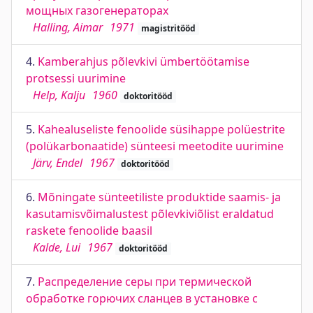
мощных газогенераторах
Halling, Aimar
1971
magistritööd
4.
Kamberahjus põlevkivi ümbertöötamise
protsessi uurimine
Help, Kalju
1960
doktoritööd
5.
Kahealuseliste fenoolide süsihappe polüestrite
(polükarbonaatide) sünteesi meetodite uurimine
Järv, Endel
1967
doktoritööd
6.
Mõningate sünteetiliste produktide saamis- ja
kasutamisvõimalustest põlevkiviõlist eraldatud
raskete fenoolide baasil
Kalde, Lui
1967
doktoritööd
7.
Распределение серы при термической
обработке горючих сланцев в установке с