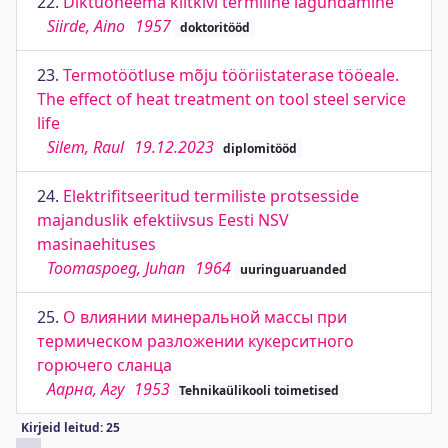
22.
Diktüoneema kiltkivi termiline lagundamine
Siirde, Aino
1957
doktoritööd
23.
Termotöötluse mõju tööriistaterase tööeale.
The effect of heat treatment on tool steel service
life
Silem, Raul
19.12.2023
diplomitööd
24.
Elektrifitseeritud termiliste protsesside
majanduslik efektiivsus Eesti NSV
masinaehituses
Toomaspoeg, Juhan
1964
uuringuaruanded
25.
О влиянии минеральной массы при
термическом разложении кукерситного
горючего сланца
Аарна, Агу
1953
Tehnikaülikooli toimetised
Kirjeid leitud: 25