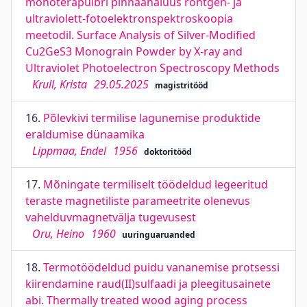
monoterapulbri pinnaanalüüs röntgen- ja
ultraviolett-fotoelektronspektroskoopia
meetodil. Surface Analysis of Silver-Modified
Cu2GeS3 Monograin Powder by X-ray and
Ultraviolet Photoelectron Spectroscopy Methods
Krull, Krista
29.05.2025
magistritööd
16.
Põlevkivi termilise lagunemise produktide
eraldumise dünaamika
Lippmaa, Endel
1956
doktoritööd
17.
Mõningate termiliselt töödeldud legeeritud
teraste magnetiliste parameetrite olenevus
vahelduvmagnetvälja tugevusest
Oru, Heino
1960
uuringuaruanded
18.
Termotöödeldud puidu vananemise protsessi
kiirendamine raud(II)sulfaadi ja pleegitusainete
abi. Thermally treated wood aging process