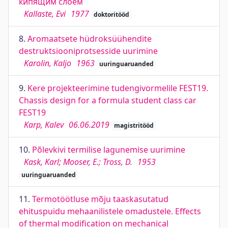
кипящим слоем
Kallaste, Evi
1977
doktoritööd
8.
Aromaatsete hüdroksüühendite
destruktsiooniprotsesside uurimine
Karolin, Kaljo
1963
uuringuaruanded
9.
Kere projekteerimine tudengivormelile FEST19.
Chassis design for a formula student class car
FEST19
Karp, Kalev
06.06.2019
magistritööd
10.
Põlevkivi termilise lagunemise uurimine
Kask, Karl; Mooser, E.; Tross, D.
1953
uuringuaruanded
11.
Termotöötluse mõju taaskasutatud
ehituspuidu mehaanilistele omadustele. Effects
of thermal modification on mechanical