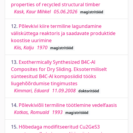
properties of recycled structural timber
Kask, Kaur Mihkel
05.06.2026
magistritööd
12.
Põlevkivi kiire termiline lagundamine
välisküttega reaktoris ja saadavate produktide
koostise uurimine
Kiis, Kalju
1970
magistritööd
13.
Exothermically Synthesized B4C-Al
Composites for Dry Sliding. Eksotermiliselt
sünteesitud B4C-Al komposiidid tööks
liugehõõrdumise tingimustes
Kimmari, Eduard
11.09.2008
doktoritööd
14.
Põlevkiviõli termiline töötlemine vedelfaasis
Kotkas, Romuald
1993
magistritööd
15.
Hõbedaga modifitseeritud Cu2GeS3