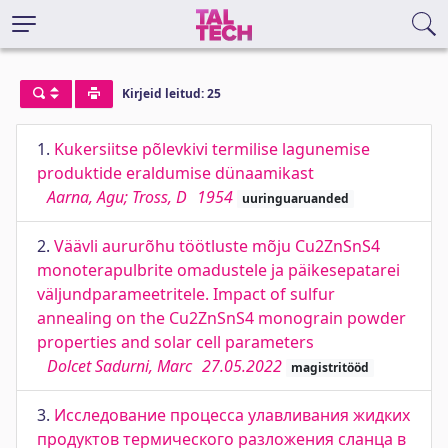
Kirjeid leitud: 25
1.
Kukersiitse põlevkivi termilise lagunemise
produktide eraldumise dünaamikast
Aarna, Agu; Tross, D
1954
uuringuaruanded
2.
Väävli aururõhu töötluste mõju Cu2ZnSnS4
monoterapulbrite omadustele ja päikesepatarei
väljundparameetritele. Impact of sulfur
annealing on the Cu2ZnSnS4 monograin powder
properties and solar cell parameters
Dolcet Sadurni, Marc
27.05.2022
magistritööd
3.
Исследование процесса улавливания жидких
продуктов термического разложения сланца в