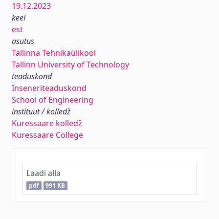
19.12.2023
keel
est
asutus
Tallinna Tehnikaülikool
Tallinn University of Technology
teaduskond
Inseneriteaduskond
School of Engineering
instituut / kolledž
Kuressaare kolledž
Kuressaare College
Laadi alla
pdf
991 KB