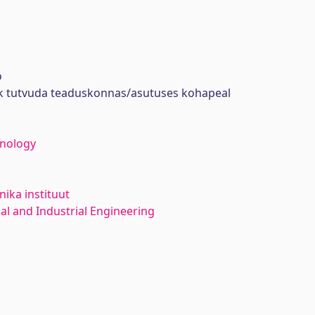
ö
ik tutvuda teaduskonnas/asutuses kohapeal
hnology
ika instituut
l and Industrial Engineering