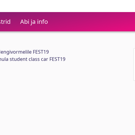
trid
Abi ja info
dengivormelile FEST19
mula student class car FEST19