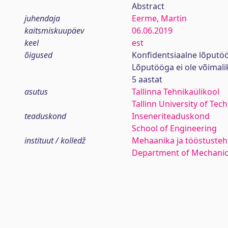
Abstract
juhendaja
Eerme, Martin
kaitsmiskuupäev
06.06.2019
keel
est
õigused
Konfidentsiaalne lõputö
Lõputööga ei ole võimal
5 aastat
asutus
Tallinna Tehnikaülikool
Tallinn University of Tec
teaduskond
Inseneriteaduskond
School of Engineering
instituut / kolledž
Mehaanika ja tööstustehn
Department of Mechanica