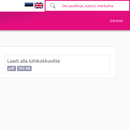
Intranet
Laadi alla lühikokkuvõte
pdf
553 KB