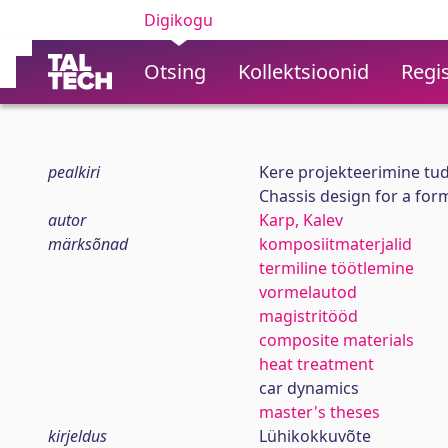
Digikogu
Otsing
Kollektsioonid
Regis
pealkiri
Kere projekteerimine tu
Chassis design for a for
autor
Karp, Kalev
märksõnad
komposiitmaterjalid
termiline töötlemine
vormelautod
magistritööd
composite materials
heat treatment
car dynamics
master's theses
kirjeldus
Lühikokkuvõte