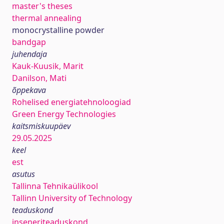
master's theses
thermal annealing
monocrystalline powder
bandgap
juhendaja
Kauk-Kuusik, Marit
Danilson, Mati
õppekava
Rohelised energiatehnoloogiad
Green Energy Technologies
kaitsmiskuupäev
29.05.2025
keel
est
asutus
Tallinna Tehnikaülikool
Tallinn University of Technology
teaduskond
inseneriteaduskond