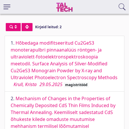
Kirjeid leitud: 2
1.
Hõbedaga modifitseeritud Cu2GeS3
monoterapulbri pinnaanalüüs röntgen- ja
ultraviolett-fotoelektronspektroskoopia
meetodil. Surface Analysis of Silver-Modified
Cu2GeS3 Monograin Powder by X-ray and
Ultraviolet Photoelectron Spectroscopy Methods
Krull, Krista
29.05.2025
magistritööd
2.
Mechanism of Changes in the Properties of
Chemically Deposited CdS Thin Films Induced by
Thermal Annealing. Keemiliselt sadestatud CdS
õhukeste kilede omaduste muutumise
mehhanism termilisel lõõmutamisel