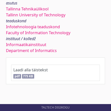
asutus
Tallinna Tehnikaülikool
Tallinn University of Technology
teaduskond
Infotehnoloogia teaduskond
Faculty of Information Technology
instituut / kolledž
Informaatikainstituut
Department of Informatics
Laadi alla täistekst
pdf
775 KB
TALTECH DIGIKOGU