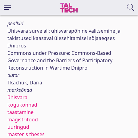
pealkiri
Ühisvara surve all: ühisvarapõhine valitsemine ja
takistused kaasaval ülesehitamisel sõjaaegses
Dnipros
Commons under Pressure: Commons-Based
Governance and the Barriers of Participatory
Reconstruction in Wartime Dnipro
autor
Tkachuk, Daria
märksõnad
ühisvara
kogukonnad
taastamine
magistritööd
uuringud
master's theses