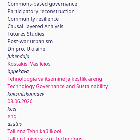
Commons-based governance
Participatory reconstruction
Community resilience
Causal Layered Analysis
Futures Studies
Post-war urbanism
Dnipro, Ukraine
juhendaja
Kostakis, Vasileios
õppekava
Tehnoloogia valitsemine ja kestlik areng
Technology Governance and Sustainability
kaitsmiskuupäev
08.06.2026
keel
eng
asutus
Tallinna Tehnikaülikool
Tallinn University of Technology